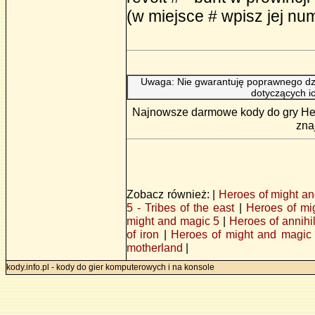
(w miejsce # wpisz jej nu
Uwaga: Nie gwarantuję poprawnego dzi
dotyczących i
Najnowsze darmowe kody do gry Hear
zna
Zobacz również: |
Heroes of might a
5 - Tribes of the east
|
Heroes of mi
might and magic 5
|
Heroes of annihi
of iron
|
Heroes of might and magic
motherland
|
kody.info.pl - kody do gier komputerowych i na konsole