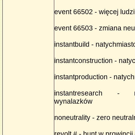
event 66502 - więcej ludzi
event 66503 - zmiana neu
instantbuild - natychmiast
instantconstruction - nat
instantproduction - naty
instantresearch - n
wynalazków
noneutrality - zero neutra
revolt # - bunt w prowincji