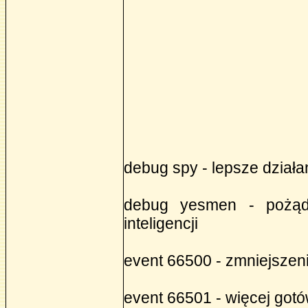
debug spy - lepsze dział
debug yesmen - pożąda
inteligencji
event 66500 - zmniejszen
event 66501 - więcej got