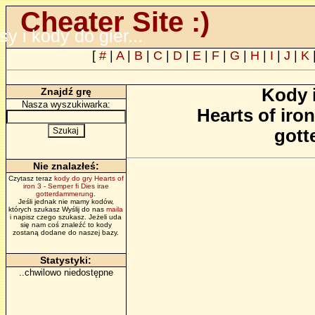
Cheater Site :)
psy i kody do gier...
[
#
|
A
|
B
|
C
|
D
|
E
|
F
|
G
|
H
|
I
|
J
|
K
Kody 
Znajdź grę
Nasza wyszukiwarka:
Hearts of iron
got
Nie znalazłeś:
Czytasz teraz
kody do gry Hearts of
iron 3 - Semper fi Dies irae
gotterdammerung
.
Jeśli jednak nie mamy kodów,
których szukasz Wyślij do nas
maila
i napisz czego szukasz. Jeżeli uda
się nam coś znaleźć to kody
zostaną dodane do naszej bazy.
Statystyki:
..chwilowo niedostępne