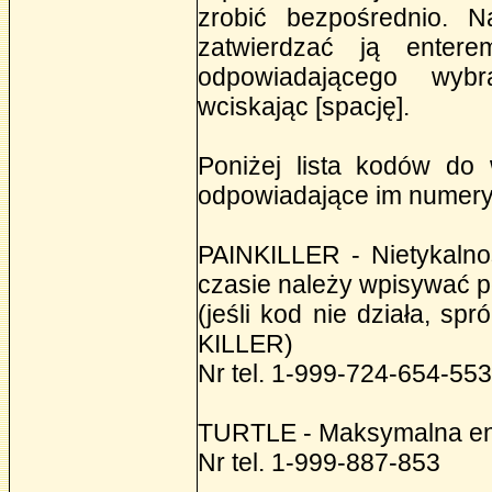
zrobić bezpośrednio. N
zatwierdzać ją enter
odpowiadającego wyb
wciskając [spację].
Poniżej lista kodów do
odpowiadające im numery
PAINKILLER - Nietykalnoś
czasie należy wpisywać 
(jeśli kod nie działa, sp
KILLER)
Nr tel. 1-999-724-654-55
TURTLE - Maksymalna ene
Nr tel. 1-999-887-853