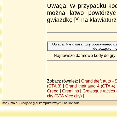
Uwaga: W przypadku kodó
można łatwo powtórzyć 
gwiazdkę [*] na klawiaturz
Uwaga: Nie gwarantuję poprawnego dzi
dotyczących i
Najnowsze darmowe kody do gry Gr
Zobacz również: |
Grand theft auto -
(GTA 3)
|
Grand theft auto 4 (GTA 4)
Greed
|
Gremlins
|
Grotesque tactics 
city (GTA Vice city)
|
kody.info.pl - kody do gier komputerowych i na konsole