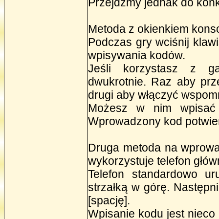
Przejdźmy jednak do konk
Metoda z okienkiem konso
Podczas gry wciśnij klawi
wpisywania kodów.
Jeśli korzystasz z g
dwukrotnie. Raz aby prz
drugi aby włączyć wspom
Możesz w nim wpisać w
Wprowadzony kod potwierd
Druga metoda na wprowa
wykorzystuje telefon głó
Telefon standardowo ur
strzałką w górę. Następn
[spację].
Wpisanie kodu jest nieco