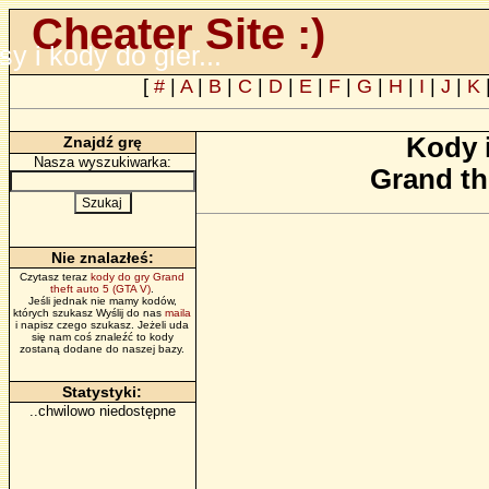
Cheater Site :)
psy i kody do gier...
[
#
|
A
|
B
|
C
|
D
|
E
|
F
|
G
|
H
|
I
|
J
|
K
Kody 
Znajdź grę
Nasza wyszukiwarka:
Grand th
Nie znalazłeś:
Czytasz teraz
kody do gry Grand
theft auto 5 (GTA V)
.
Jeśli jednak nie mamy kodów,
których szukasz Wyślij do nas
maila
i napisz czego szukasz. Jeżeli uda
się nam coś znaleźć to kody
zostaną dodane do naszej bazy.
Statystyki:
..chwilowo niedostępne