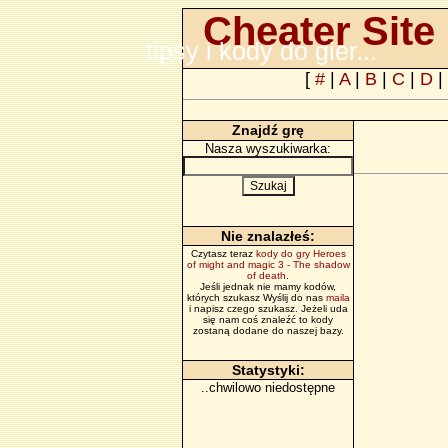
Cheater Site 
tipsy i kody do gier...
[
#
|
A
|
B
|
C
|
D
|
Znajdź grę
Nasza wyszukiwarka:
Nie znalazłeś:
Czytasz teraz
kody do gry Heroes
of might and magic 3 - The shadow
of death
.
Jeśli jednak nie mamy kodów,
których szukasz Wyślij do nas
maila
i napisz czego szukasz. Jeżeli uda
się nam coś znaleźć to kody
zostaną dodane do naszej bazy.
Statystyki:
..chwilowo niedostępne