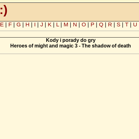
:)
E
|
F
|
G
|
H
|
I
|
J
|
K
|
L
|
M
|
N
|
O
|
P
|
Q
|
R
|
S
|
T
|
U
Kody i porady do gry
Heroes of might and magic 3 - The shadow of death