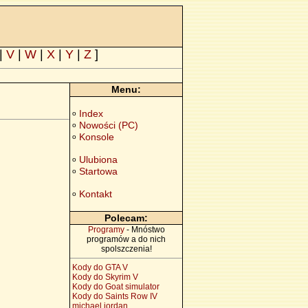
|
V
|
W
|
X
|
Y
|
Z
]
Menu:
Index
o
Nowości (PC)
o
Konsole
o
Ulubiona
o
Startowa
o
Kontakt
o
Polecam:
Programy
- Mnóstwo
programów a do nich
spolszczenia!
Kody do GTA V
Kody do Skyrim V
Kody do Goat simulator
Kody do Saints Row IV
michael jordan