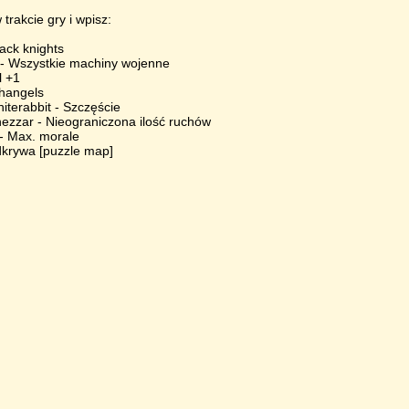
 trakcie gry i wpisz:
ack knights
 - Wszystkie machiny wojenne
l +1
changels
iterabbit - Szczęście
zzar - Nieograniczona ilość ruchów
- Max. morale
dkrywa [puzzle map]