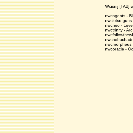
Wciśnij [TAB] w
nwcagents - Bl
nwclotsofguns
nwcneo - Leve
nwctrinity - Ar
nwcfollowthewh
nwcnebuchadne
nwcmorpheus 
nwcoracle - O