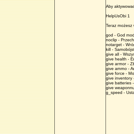
Aby aktywować 
HelpUsObi 1
Teraz możesz w
god - God mo
noclip - Przec
notarget - Wró
kill - Samobój
give all - Wszy
give health - E
give armor - Z
give ammo - A
give force - Mo
give inventory 
give batteries 
give weaponnu
g_speed - Ust