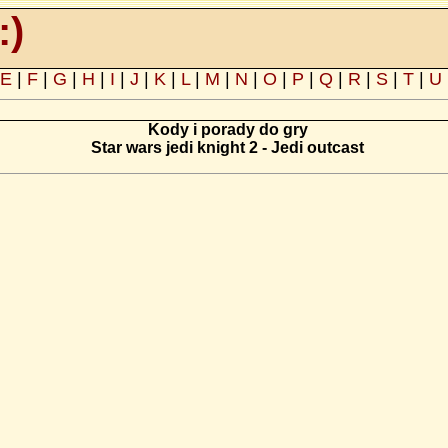
:)
E
|
F
|
G
|
H
|
I
|
J
|
K
|
L
|
M
|
N
|
O
|
P
|
Q
|
R
|
S
|
T
|
U
Kody i porady do gry
Star wars jedi knight 2 - Jedi outcast