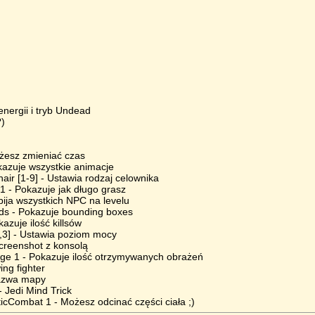
energii i tryb Undead
?)
ożesz zmieniać czas
kazuje wszystkie animacje
ir [1-9] - Ustawia rodzaj celownika
 - Pokazuje jak długo grasz
Zabija wszystkich NPC na levelu
s - Pokazuje bounding boxes
azuje ilość killsów
,2,3] - Ustawia poziom mocy
creenshot z konsolą
 1 - Pokazuje ilość otrzymywanych obrażeń
ing fighter
azwa mapy
- Jedi Mind Trick
icCombat 1 - Możesz odcinać części ciała ;)