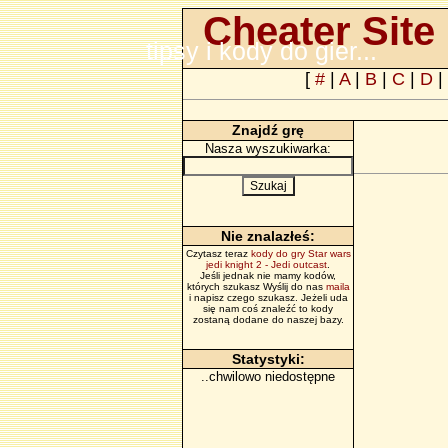
Cheater Site 
tipsy i kody do gier...
[
#
|
A
|
B
|
C
|
D
|
Znajdź grę
Nasza wyszukiwarka:
Nie znalazłeś:
Czytasz teraz
kody do gry Star wars
jedi knight 2 - Jedi outcast
.
Jeśli jednak nie mamy kodów,
których szukasz Wyślij do nas
maila
i napisz czego szukasz. Jeżeli uda
się nam coś znaleźć to kody
zostaną dodane do naszej bazy.
Statystyki:
..chwilowo niedostępne