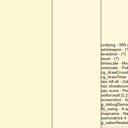
undying - 999 
setviewpos - (
levelshot - (?)
taunt - (?)
timescale - M
cinematic - Po
cg_drawCrossha
cg_drawTimer 1
npc kill all - 
npc showbound
npc score - Pok
setforceall [1
screenshot - S
g_debugDamage
fly_xwing - X-w
mapname - N
setmindtrick 4 
g_saberRealist