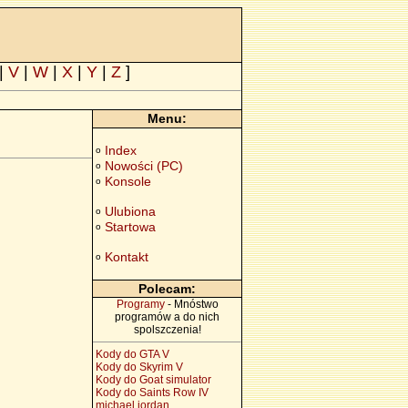
|
V
|
W
|
X
|
Y
|
Z
]
Menu:
Index
o
Nowości (PC)
o
Konsole
o
Ulubiona
o
Startowa
o
Kontakt
o
Polecam:
Programy
- Mnóstwo
programów a do nich
spolszczenia!
Kody do GTA V
Kody do Skyrim V
Kody do Goat simulator
Kody do Saints Row IV
michael jordan