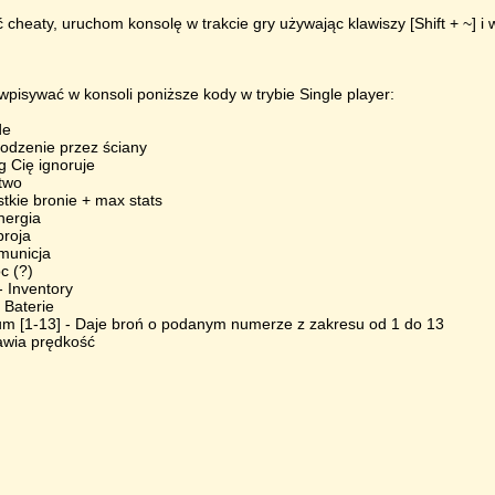
cheaty, uruchom konsolę w trakcie gry używając klawiszy [Shift + ~] i 
pisywać w konsoli poniższe kody w trybie Single player:
de
hodzenie przez ściany
g Cię ignoruje
stwo
stkie bronie + max stats
nergia
broja
municja
c (?)
- Inventory
- Baterie
m [1-13] - Daje broń o podanym numerze z zakresu od 1 do 13
awia prędkość