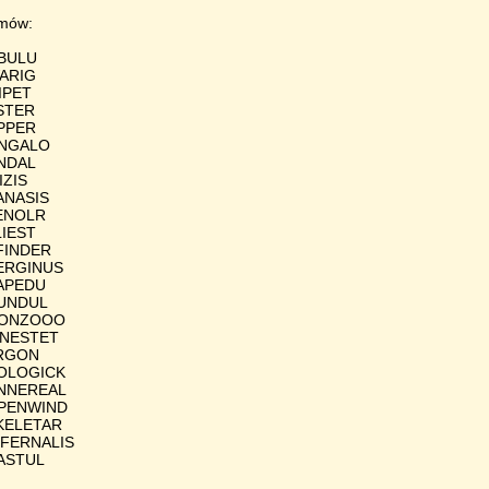
omów:
EBULU
WARIG
GIPET
ASTER
APPER
UNGALO
ANDAL
IZIS
ZANASIS
XENOLR
LIEST
XFINDER
TERGINUS
BAPEDU
DUNDUL
 GONZOOO
KINESTET
ARGON
NOLOGICK
UNNEREAL
OPENWIND
SKELETAR
INFERNALIS
DASTUL