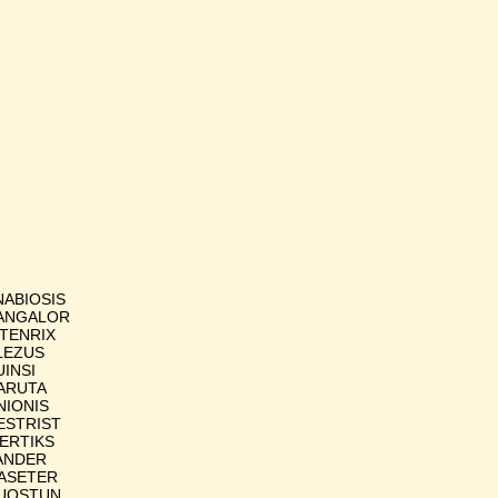
ANABIOSIS
 BANGALOR
STENRIX
BLEZUS
UINSI
DARUTA
UNIONIS
DESTRIST
WERTIKS
LANDER
GASETER
 DUQSTUN