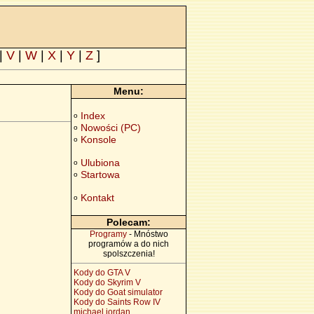
|
V
|
W
|
X
|
Y
|
Z
]
Menu:
Index
o
Nowości (PC)
o
Konsole
o
Ulubiona
o
Startowa
o
Kontakt
o
Polecam:
Programy
- Mnóstwo
programów a do nich
spolszczenia!
Kody do GTA V
Kody do Skyrim V
Kody do Goat simulator
Kody do Saints Row IV
michael jordan