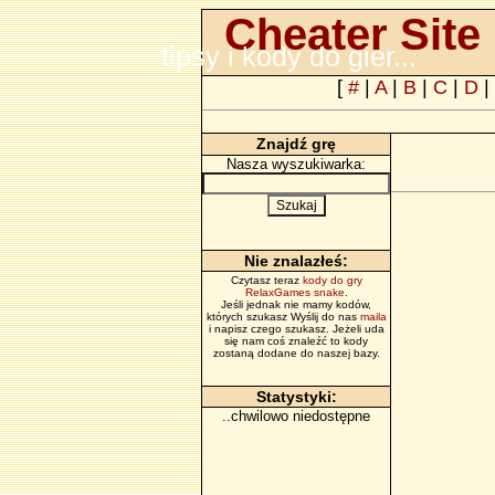
Cheater Site 
tipsy i kody do gier...
[
#
|
A
|
B
|
C
|
D
|
Znajdź grę
Nasza wyszukiwarka:
Nie znalazłeś:
Czytasz teraz
kody do gry
RelaxGames snake
.
Jeśli jednak nie mamy kodów,
których szukasz Wyślij do nas
maila
i napisz czego szukasz. Jeżeli uda
się nam coś znaleźć to kody
zostaną dodane do naszej bazy.
Statystyki:
..chwilowo niedostępne