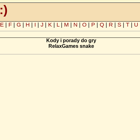
:)
E
|
F
|
G
|
H
|
I
|
J
|
K
|
L
|
M
|
N
|
O
|
P
|
Q
|
R
|
S
|
T
|
U
Kody i porady do gry
RelaxGames snake