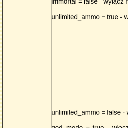
immortal = false - wyłącz 
unlimited_ammo = true - 
unlimited_ammo = false -
god_mode = true - włącz