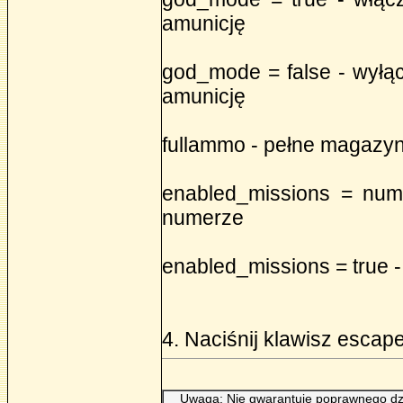
amunicję
god_mode = false - wyłąc
amunicję
fullammo - pełne magazyn
enabled_missions = num
numerze
enabled_missions = true -
4. Naciśnij klawisz escap
Uwaga: Nie gwarantuję poprawnego dzi