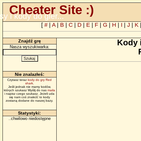
Cheater Site :)
psy i kody do gier...
[
#
|
A
|
B
|
C
|
D
|
E
|
F
|
G
|
H
|
I
|
J
|
K
Kody 
Znajdź grę
Nasza wyszukiwarka:
Nie znalazłeś:
Czytasz teraz
kody do gry Red
shark
.
Jeśli jednak nie mamy kodów,
których szukasz Wyślij do nas
maila
i napisz czego szukasz. Jeżeli uda
się nam coś znaleźć to kody
zostaną dodane do naszej bazy.
Statystyki:
..chwilowo niedostępne