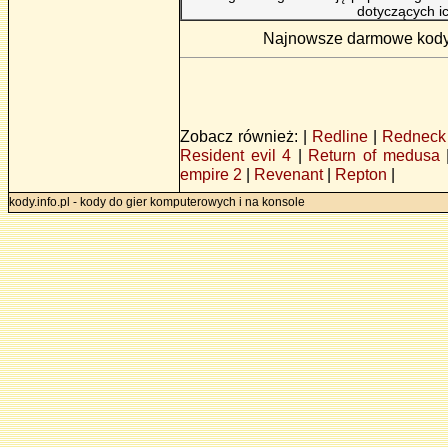
dotyczących i
Najnowsze darmowe kody d
Zobacz również: |
Redline
|
Redneck 
Resident evil 4
|
Return of medusa
empire 2
|
Revenant
|
Repton
|
kody.info.pl - kody do gier komputerowych i na konsole