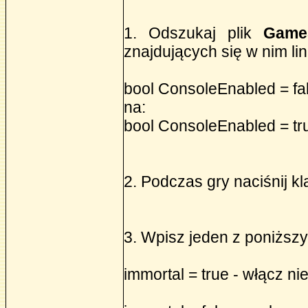
1. Odszukaj plik
GameS
znajdujących się w nim lini
bool ConsoleEnabled = fa
na:
bool ConsoleEnabled = tr
2. Podczas gry naciśnij k
3. Wpisz jeden z poniższ
immortal = true - włącz ni