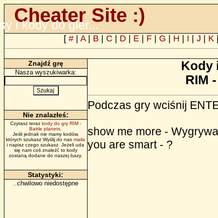
Cheater Site :)
psy i kody do gier...
[
#
|
A
|
B
|
C
|
D
|
E
|
F
|
G
|
H
|
I
|
J
|
K
Kody 
Znajdź grę
Nasza wyszukiwarka:
RIM -
Podczas gry wciśnij ENTE
Nie znalazłeś:
Czytasz teraz
kody do gry RIM -
show me more - Wygryw
Battle planets
.
Jeśli jednak nie mamy kodów,
których szukasz Wyślij do nas
maila
you are smart - ?
i napisz czego szukasz. Jeżeli uda
się nam coś znaleźć to kody
zostaną dodane do naszej bazy.
Statystyki:
..chwilowo niedostępne