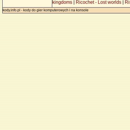
kingdoms
|
Ricochet - Lost worlds
|
Ri
kody.info.pl - kody do gier komputerowych i na konsole