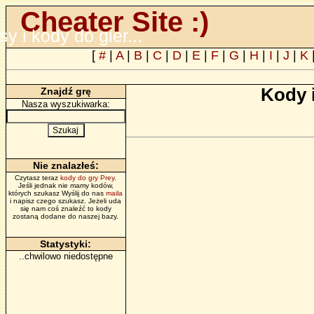
Cheater Site :)
psy i kody do gier...
[
#
|
A
|
B
|
C
|
D
|
E
|
F
|
G
|
H
|
I
|
J
|
K
Kody 
Znajdź grę
Nasza wyszukiwarka:
Nie znalazłeś:
Czytasz teraz
kody do gry Prey
.
Jeśli jednak nie mamy kodów,
których szukasz Wyślij do nas
maila
i napisz czego szukasz. Jeżeli uda
się nam coś znaleźć to kody
zostaną dodane do naszej bazy.
Statystyki:
..chwilowo niedostępne