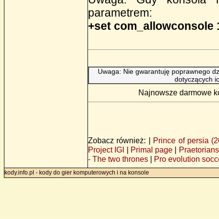
parametrem:
+set com_allowconsole 
Uwaga: Nie gwarantuję poprawnego dzi
dotyczących i
Najnowsze darmowe kod
Zobacz również: |
Prince of persia (
Project IGI
|
Primal page
|
Praetorians
- The two thrones
|
Pro evolution soc
kody.info.pl - kody do gier komputerowych i na konsole