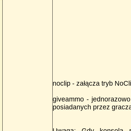
noclip - załącza tryb NoCl
giveammo - jednorazowo 
posiadanych przez gracza
Uwaga: Gdy konsola n