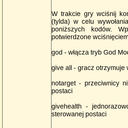
W trakcie gry wciśnij ko
(tylda) w celu wywołani
poniższych kodów. Wp
potwierdzone wciśnięciem
god - włącza tryb God Mo
give all - gracz otrzymuj
notarget - przeciwnicy n
postaci
givehealth - jednorazow
sterowanej postaci