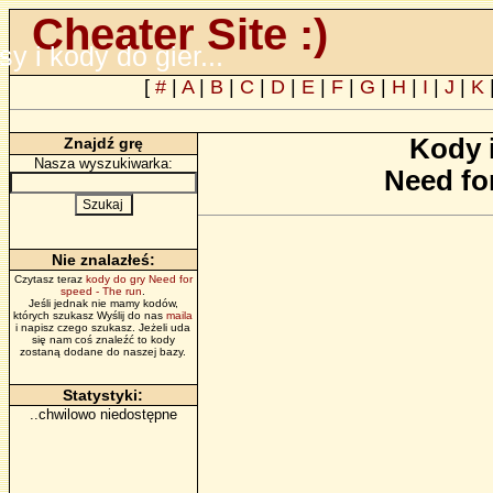
Cheater Site :)
psy i kody do gier...
[
#
|
A
|
B
|
C
|
D
|
E
|
F
|
G
|
H
|
I
|
J
|
K
Kody 
Znajdź grę
Nasza wyszukiwarka:
Need fo
Nie znalazłeś:
Czytasz teraz
kody do gry Need for
speed - The run
.
Jeśli jednak nie mamy kodów,
których szukasz Wyślij do nas
maila
i napisz czego szukasz. Jeżeli uda
się nam coś znaleźć to kody
zostaną dodane do naszej bazy.
Statystyki:
..chwilowo niedostępne