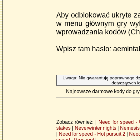
Aby odblokować ukryte z
w menu głównym gry wybi
wprowadzania kodów (Ch
Wpisz tam hasło: aeminta
Uwaga: Nie gwarantuję poprawnego dzi
dotyczących i
Najnowsze darmowe kody do gry N
Zobacz również: |
Need for speed -
stakes
|
Neverwinter nights
|
Nemesis 
|
Need for speed - Hot pursuit 2
|
Need
speed - Prostreet
|