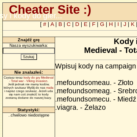
Cheater Site :)
psy i kody do gier...
[
#
|
A
|
B
|
C
|
D
|
E
|
F
|
G
|
H
|
I
|
J
|
K
Kody 
Znajdź grę
Nasza wyszukiwarka:
Medieval - Tot
Wpisuj kody na campaign
Nie znalazłeś:
Czytasz teraz
kody do gry Medieval
.mefoundsomeau. - Złoto
- Total war - Viking invasion
.
Jeśli jednak nie mamy kodów,
których szukasz Wyślij do nas
maila
.mefoundsomeag. - Srebr
i napisz czego szukasz. Jeżeli uda
się nam coś znaleźć to kody
.mefoundsomecu. - Miedź
zostaną dodane do naszej bazy.
.viagra. - Żelazo
Statystyki:
..chwilowo niedostępne