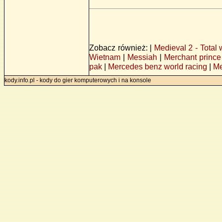
Zobacz również: |
Medieval 2 - Total 
Wietnam
|
Messiah
|
Merchant prince
pak
|
Mercedes benz world racing
|
Me
kody.info.pl - kody do gier komputerowych i na konsole