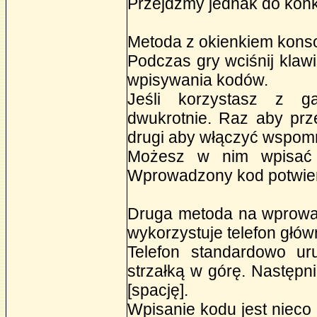
Przejdźmy jednak do konk
Metoda z okienkiem konso
Podczas gry wciśnij klawi
wpisywania kodów.
Jeśli korzystasz z g
dwukrotnie. Raz aby prz
drugi aby włączyć wspom
Możesz w nim wpisać w
Wprowadzony kod potwierd
Druga metoda na wprowa
wykorzystuje telefon głó
Telefon standardowo ur
strzałką w górę. Następn
[spację].
Wpisanie kodu jest nieco