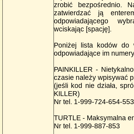
zrobić bezpośrednio. N
zatwierdzać ją enter
odpowiadającego wyb
wciskając [spację].
Poniżej lista kodów do
odpowiadające im numery
PAINKILLER - Nietykalnoś
czasie należy wpisywać 
(jeśli kod nie działa, sp
KILLER)
Nr tel. 1-999-724-654-55
TURTLE - Maksymalna ene
Nr tel. 1-999-887-853