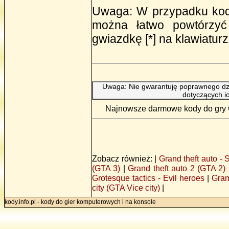
Uwaga: W przypadku kodó
można łatwo powtórzyć 
gwiazdkę [*] na klawiaturz
Uwaga: Nie gwarantuję poprawnego dzi
dotyczących i
Najnowsze darmowe kody do gry Gr
Zobacz również: |
Grand theft auto -
(GTA 3)
|
Grand theft auto 2 (GTA 2)
Grotesque tactics - Evil heroes
|
Gran
city (GTA Vice city)
|
kody.info.pl - kody do gier komputerowych i na konsole