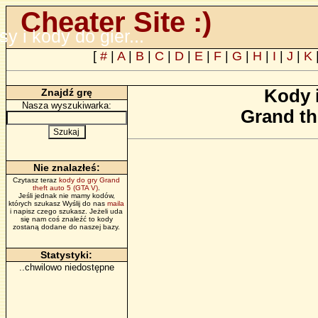
Cheater Site :)
psy i kody do gier...
[
#
|
A
|
B
|
C
|
D
|
E
|
F
|
G
|
H
|
I
|
J
|
K
Kody 
Znajdź grę
Nasza wyszukiwarka:
Grand th
Nie znalazłeś:
Czytasz teraz
kody do gry Grand
theft auto 5 (GTA V)
.
Jeśli jednak nie mamy kodów,
których szukasz Wyślij do nas
maila
i napisz czego szukasz. Jeżeli uda
się nam coś znaleźć to kody
zostaną dodane do naszej bazy.
Statystyki:
..chwilowo niedostępne