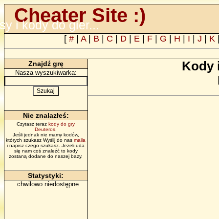
Cheater Site :)
psy i kody do gier...
[
#
|
A
|
B
|
C
|
D
|
E
|
F
|
G
|
H
|
I
|
J
|
K
Kody 
Znajdź grę
Nasza wyszukiwarka:
Nie znalazłeś:
Czytasz teraz
kody do gry
Deuteros
.
Jeśli jednak nie mamy kodów,
których szukasz Wyślij do nas
maila
i napisz czego szukasz. Jeżeli uda
się nam coś znaleźć to kody
zostaną dodane do naszej bazy.
Statystyki:
..chwilowo niedostępne