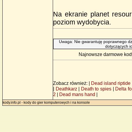
Na ekranie planet resou
poziom wydobycia.
Uwaga: Nie gwarantuję poprawnego dzi
dotyczących i
Najnowsze darmowe kody 
Zobacz również: |
Dead island riptide
|
Deathkarz
|
Death to spies
|
Delta fo
2
|
Dead mans hand
|
kody.info.pl - kody do gier komputerowych i na konsole