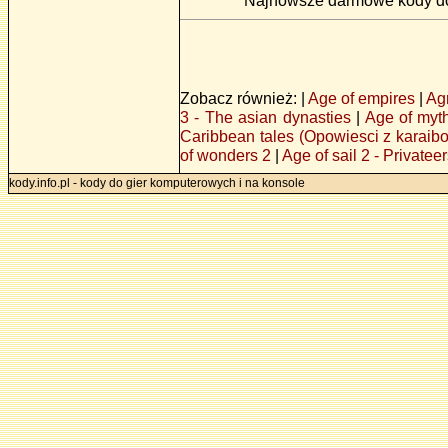
Najnowsze darmowe kody do 
Zobacz również: |
Age of empires
|
Ag
3 - The asian dynasties
|
Age of myt
Caribbean tales (Opowiesci z karaib
of wonders 2
|
Age of sail 2 - Privatee
kody.info.pl - kody do gier komputerowych i na konsole