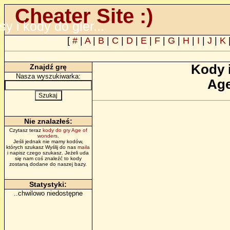
Cheater Site :)
psy i kody do gier...
[
#
|
A
|
B
|
C
|
D
|
E
|
F
|
G
|
H
|
I
|
J
|
K
Kody 
Znajdź grę
Nasza wyszukiwarka:
Age
Nie znalazłeś:
Czytasz teraz
kody do gry Age of
wonders
.
Jeśli jednak nie mamy kodów,
których szukasz Wyślij do nas
maila
i napisz czego szukasz. Jeżeli uda
się nam coś znaleźć to kody
zostaną dodane do naszej bazy.
Statystyki:
..chwilowo niedostępne