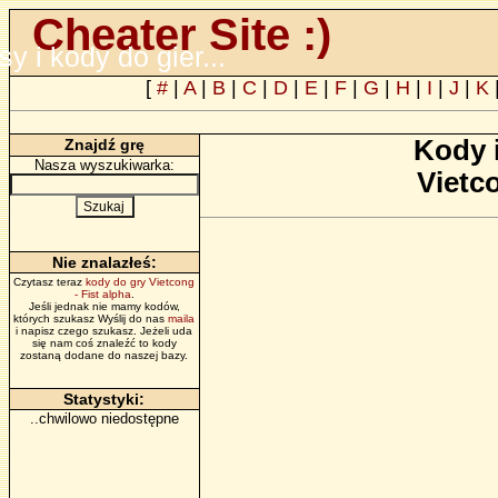
Cheater Site :)
psy i kody do gier...
[
#
|
A
|
B
|
C
|
D
|
E
|
F
|
G
|
H
|
I
|
J
|
K
Kody 
Znajdź grę
Nasza wyszukiwarka:
Vietco
Nie znalazłeś:
Czytasz teraz
kody do gry Vietcong
- Fist alpha
.
Jeśli jednak nie mamy kodów,
których szukasz Wyślij do nas
maila
i napisz czego szukasz. Jeżeli uda
się nam coś znaleźć to kody
zostaną dodane do naszej bazy.
Statystyki:
..chwilowo niedostępne