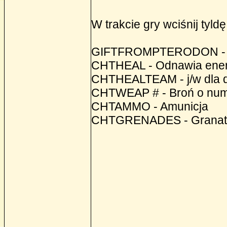
W trakcie gry wciśnij tyldę
GIFTFROMPTERODON - A
CHTHEAL - Odnawia ener
CHTHEALTEAM - j/w dla 
CHTWEAP # - Broń o nume
CHTAMMO - Amunicja
CHTGRENADES - Granat