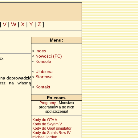
|
V
|
W
|
X
|
Y
|
Z
]
Menu:
Index
o
Nowości (PC)
o
ox:
Konsole
o
Ulubiona
o
Startowa
o
żna doprowadzić
jesz na własną
Kontakt
o
Polecam:
Programy
- Mnóstwo
programów a do nich
spolszczenia!
Kody do GTA V
Kody do Skyrim V
Kody do Goat simulator
Kody do Saints Row IV
michael jordan