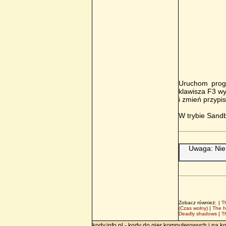
Uruchom progr
klawisza F3 w
i zmień przypi
W trybie Sand
Uwaga: Nie
Zobacz również: |
T
(Czas wolny)
|
The h
Deadly shadows
|
T
kody.info.pl - kody do gier komputerowych i na k