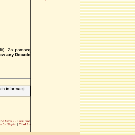
dit). Za pomocą
low any Decade
h informacji
The Sims 2 - Free time
ls 5 - Skyrim
|
Thief 3 -