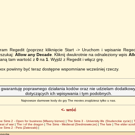
am Regedit (poprzez kliknięcie Start -> Uruchom i wpisanie Rege
yszukaj:
Allow any Decade
. Kliknij dwukrotnie na odnaleziony wpis
Al
saną tam wartość z
0
na
1
. Wyjdź z Regedit i włącz grę.
box powinny być teraz dostępne wspomniane wcześniej rzeczy.
 gwarantuję poprawnego działania kodów oraz nie udzielam dodatkowyc
dotyczących ich wpisywania i tym podobnych.
Najnowsze darmowe kody do gry The movies znajdziesz tylko u nas.
<- wróć
he Sims 2 - Open for business (Wlasny biznes)
|
The Sims 3 - University life (Studenckie zycie)
|
eat of war
|
The i of the dragon
|
The Sims - Medieval (Sredniowiecze)
|
The fate
|
The elder scrol
he Sims 2 - Pets (Zwierzaki)
|
onsole