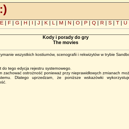
:)
E
|
F
|
G
|
H
|
I
|
J
|
K
|
L
|
M
|
N
|
O
|
P
|
Q
|
R
|
S
|
T
|
U
Kody i porady do gry
The movies
ymanie wszystkich kostiumów, scenografii i rekwizytów w trybie Sandb
 do tego edycja rejestru systemowego.
ym zachować ostrożność ponieważ przy nieprawidłowych zmianach mo
stemu. Dlatego uprzedzam, że poniższe wskazówki wykorzystu
ość.