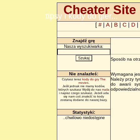
Cheater Site 
tipsy i kody do gier...
[
#
|
A
|
B
|
C
|
D
|
Znajdź grę
Nasza wyszukiwarka:
Sposób na otrz
Nie znalazłeś:
Wymagana jest
Należy przy t
Czytasz teraz
kody do gry The
movies
.
do awarii sy
Jeśli jednak nie mamy kodów,
odpowiedzialn
których szukasz Wyślij do nas
maila
i napisz czego szukasz. Jeżeli uda
się nam coś znaleźć to kody
zostaną dodane do naszej bazy.
Statystyki:
..chwilowo niedostępne