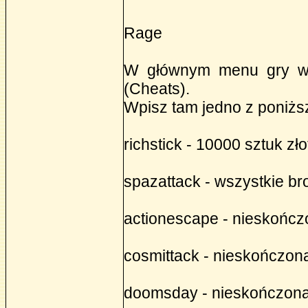
Rage
W głównym menu gry wy
(Cheats).
Wpisz tam jedno z poniżs
richstick - 10000 sztuk zło
spazattack - wszystkie br
actionescape - nieskończ
cosmittack - nieskończona
doomsday - nieskończona 