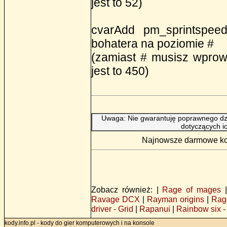
jest to 52)
cvarAdd pm_sprintspeed
bohatera na poziomie #
(zamiast # musisz wprow
jest to 450)
Uwaga: Nie gwarantuję poprawnego dzi
dotyczących i
Najnowsze darmowe kod
Zobacz również: |
Rage of mages
Ravage DCX
|
Rayman origins
|
Rag
driver - Grid
|
Rapanui
|
Rainbow six 
kody.info.pl - kody do gier komputerowych i na konsole