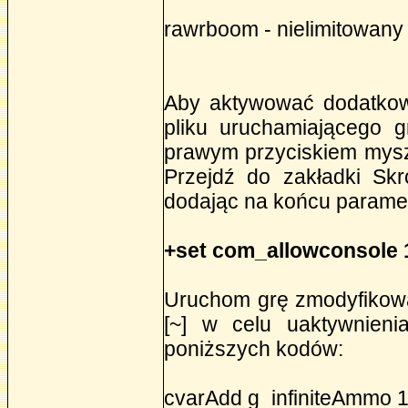
rawrboom - nielimitowany t
Aby aktywować dodatkowe
pliku uruchamiającego gr
prawym przyciskiem myszy
Przejdź do zakładki Skr
dodając na końcu paramet
+set com_allowconsole 
Uruchom grę zmodyfikowan
[~] w celu uaktywnieni
poniższych kodów:
cvarAdd g_infiniteAmmo 1 