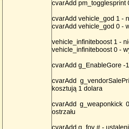
cvarAdd pm_togglesprint 
cvarAdd vehicle_god 1 - 
cvarAdd vehicle_god 0 -
vehicle_infiniteboost 1 - 
vehicle_infiniteboost 0 -
cvarAdd g_EnableGore -1 
cvarAdd g_vendorSalePri
kosztują 1 dolara
cvarAdd g_weaponkick 0
ostrzału
cvarAdd g_fov # - ustalen