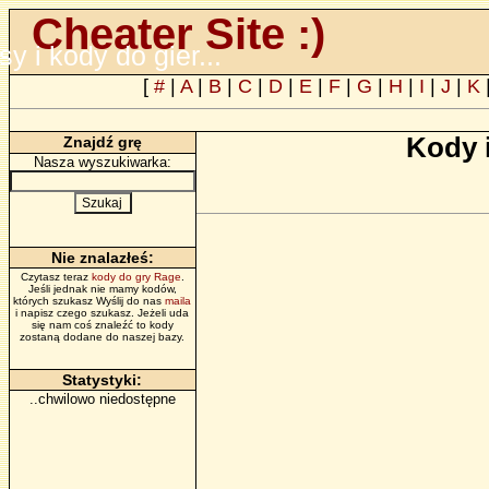
Cheater Site :)
psy i kody do gier...
[
#
|
A
|
B
|
C
|
D
|
E
|
F
|
G
|
H
|
I
|
J
|
K
Kody 
Znajdź grę
Nasza wyszukiwarka:
Nie znalazłeś:
Czytasz teraz
kody do gry Rage
.
Jeśli jednak nie mamy kodów,
których szukasz Wyślij do nas
maila
i napisz czego szukasz. Jeżeli uda
się nam coś znaleźć to kody
zostaną dodane do naszej bazy.
Statystyki:
..chwilowo niedostępne