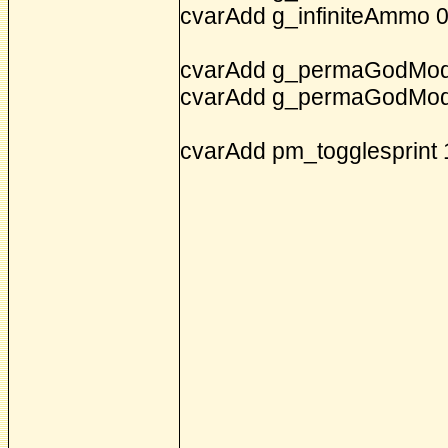
cvarAdd g_infiniteAmmo 
cvarAdd g_permaGodMode 
cvarAdd g_permaGodMode
cvarAdd pm_togglesprint 