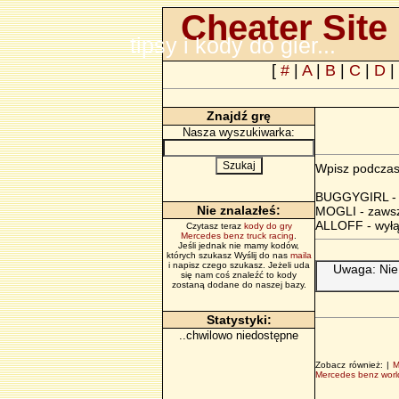
Cheater Site 
tipsy i kody do gier...
[
#
|
A
|
B
|
C
|
D
|
Znajdź grę
Nasza wyszukiwarka:
Wpisz podczas
BUGGYGIRL - w
Nie znalazłeś:
MOGLI - zaws
ALLOFF - wyłą
Czytasz teraz
kody do gry
Mercedes benz truck racing
.
Jeśli jednak nie mamy kodów,
których szukasz Wyślij do nas
maila
i napisz czego szukasz. Jeżeli uda
Uwaga: Nie
się nam coś znaleźć to kody
zostaną dodane do naszej bazy.
Statystyki:
..chwilowo niedostępne
Zobacz również: |
M
Mercedes benz worl