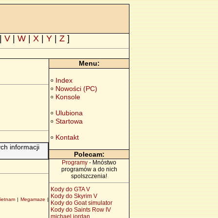
|
V
|
W
|
X
|
Y
|
Z
]
Menu:
Index
o
Nowości (PC)
o
Konsole
o
Ulubiona
o
Startowa
o
Kontakt
o
h informacji
Polecam:
Programy
- Mnóstwo
programów a do nich
spolszczenia!
Kody do GTA V
Kody do Skyrim V
ietnam
|
Megamaze
|
Kody do Goat simulator
Kody do Saints Row IV
michael jordan