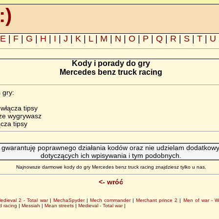
:)
E
|
F
|
G
|
H
|
I
|
J
|
K
|
L
|
M
|
N
|
O
|
P
|
Q
|
R
|
S
|
T
|
U
Kody i porady do gry
Mercedes benz truck racing
 gry:
łącza tipsy
ze wygrywasz
cza tipsy
 gwarantuję poprawnego działania kodów oraz nie udzielam dodatkowyc
dotyczących ich wpisywania i tym podobnych.
Najnowsze darmowe kody do gry Mercedes benz truck racing znajdziesz tylko u nas.
<- wróć
edieval 2 - Total war
|
MechaSpyder
|
Mech commander
|
Merchant prince 2
|
Men of war - W
d racing
|
Messiah
|
Mean streets
|
Medieval - Total war
|