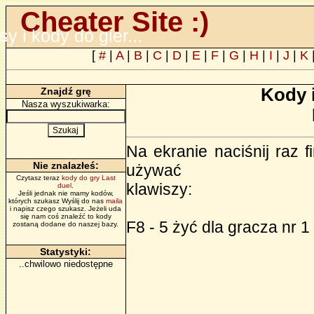
Cheater Site :)
psy i kody do gier...
[
#
|
A
|
B
|
C
|
D
|
E
|
F
|
G
|
H
|
I
|
J
|
K
Kody 
Znajdź grę
Nasza wyszukiwarka:
Na ekranie naciśnij raz 
Nie znalazłeś:
używać
Czytasz teraz
kody do gry Last
klawiszy:
duel
.
Jeśli jednak nie mamy kodów,
których szukasz Wyślij do nas
maila
i napisz czego szukasz. Jeżeli uda
się nam coś znaleźć to kody
F8 - 5 żyć dla gracza nr 1
zostaną dodane do naszej bazy.
Statystyki:
..chwilowo niedostępne