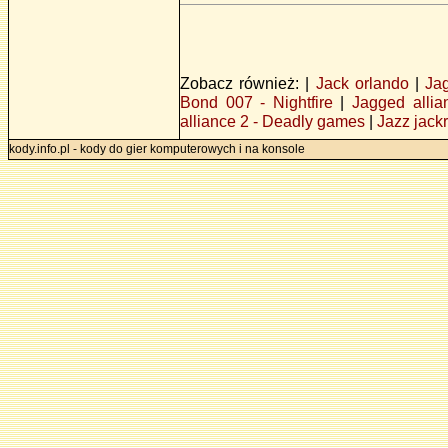
Zobacz również: |
Jack orlando
|
Jag
Bond 007 - Nightfire
|
Jagged allia
alliance 2 - Deadly games
|
Jazz jackr
kody.info.pl - kody do gier komputerowych i na konsole