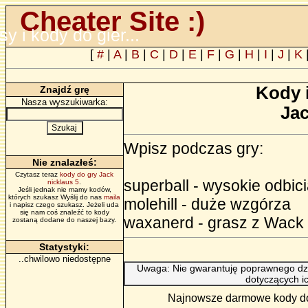
Cheater Site :)
psy i kody do gier...
[
#
|
A
|
B
|
C
|
D
|
E
|
F
|
G
|
H
|
I
|
J
|
K
Kody 
Znajdź grę
Nasza wyszukiwarka:
Jac
Wpisz podczas gry:
Nie znalazłeś:
Czytasz teraz
kody do gry Jack
superball - wysokie odbic
nicklaus 5
.
Jeśli jednak nie mamy kodów,
których szukasz Wyślij do nas
maila
molehill - duże wzgórza
i napisz czego szukasz. Jeżeli uda
się nam coś znaleźć to kody
waxanerd - grasz z Wack 
zostaną dodane do naszej bazy.
Statystyki:
..chwilowo niedostępne
Uwaga: Nie gwarantuję poprawnego dzi
dotyczących i
Najnowsze darmowe kody do g