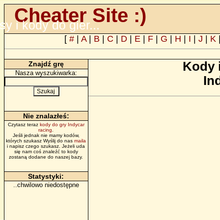
Cheater Site :)
psy i kody do gier...
[
#
|
A
|
B
|
C
|
D
|
E
|
F
|
G
|
H
|
I
|
J
|
K
Kody 
Znajdź grę
Nasza wyszukiwarka:
In
Nie znalazłeś:
Czytasz teraz
kody do gry Indycar
racing
.
Jeśli jednak nie mamy kodów,
których szukasz Wyślij do nas
maila
i napisz czego szukasz. Jeżeli uda
się nam coś znaleźć to kody
zostaną dodane do naszej bazy.
Statystyki:
..chwilowo niedostępne