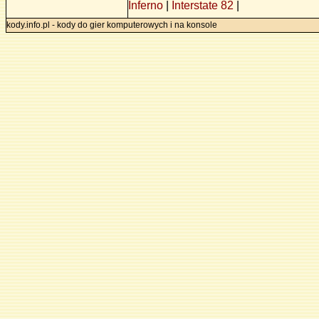
Inferno
|
Interstate 82
|
kody.info.pl - kody do gier komputerowych i na konsole