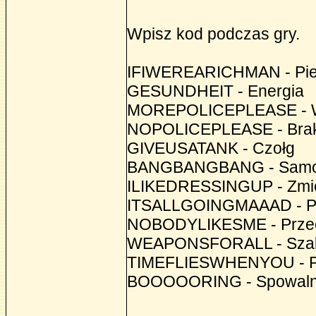
Wpisz kod podczas gry.
IFIWEREARICHMAN - Pie
GESUNDHEIT - Energia
MOREPOLICEPLEASE - Wię
NOPOLICEPLEASE - Brak 
GIVEUSATANK - Czołg
BANGBANGBANG - Samoc
ILIKEDRESSINGUP - Zmie
ITSALLGOINGMAAAD - Pr
NOBODYLIKESME - Przec
WEAPONSFORALL - Szale
TIMEFLIESWHENYOU - Pr
BOOOOORING - Spowaln