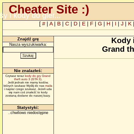
Cheater Site :)
psy i kody do gier...
[
#
|
A
|
B
|
C
|
D
|
E
|
F
|
G
|
H
|
I
|
J
|
K
Kody 
Znajdź grę
Nasza wyszukiwarka:
Grand th
Nie znalazłeś:
Czytasz teraz
kody do gry Grand
theft auto 3 (GTA 3)
.
Jeśli jednak nie mamy kodów,
których szukasz Wyślij do nas
maila
i napisz czego szukasz. Jeżeli uda
się nam coś znaleźć to kody
zostaną dodane do naszej bazy.
Statystyki:
..chwilowo niedostępne