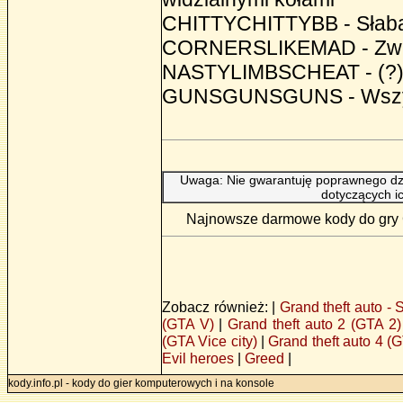
CHITTYCHITTYBB - Słaba
CORNERSLIKEMAD - Zwię
NASTYLIMBSCHEAT - (?
GUNSGUNSGUNS - Wszys
Uwaga: Nie gwarantuję poprawnego dzi
dotyczących i
Najnowsze darmowe kody do gry Gr
Zobacz również: |
Grand theft auto -
(GTA V)
|
Grand theft auto 2 (GTA 2)
(GTA Vice city)
|
Grand theft auto 4 (
Evil heroes
|
Greed
|
kody.info.pl - kody do gier komputerowych i na konsole