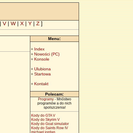
|
V
|
W
|
X
|
Y
|
Z
]
Menu:
Index
o
Nowości (PC)
o
Konsole
o
Ulubiona
o
Startowa
o
Kontakt
o
Polecam:
Programy
- Mnóstwo
programów a do nich
spolszczenia!
Kody do GTA V
Kody do Skyrim V
Kody do Goat simulator
Kody do Saints Row IV
michael jordan