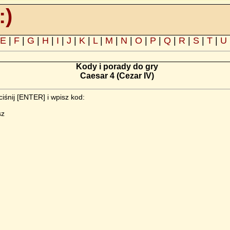
:)
E
|
F
|
G
|
H
|
I
|
J
|
K
|
L
|
M
|
N
|
O
|
P
|
Q
|
R
|
S
|
T
|
U
Kody i porady do gry
Caesar 4 (Cezar IV)
iśnij [ENTER] i wpisz kod:
sz