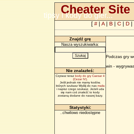
Cheater Site 
tipsy i kody do gier...
[
#
|
A
|
B
|
C
|
D
|
Znajdź grę
Nasza wyszukiwarka:
Podczas gry wc
win - wygrywa
Nie znalazłeś:
Czytasz teraz
kody do gry Caesar 4
(Cezar IV)
.
Jeśli jednak nie mamy kodów,
których szukasz Wyślij do nas
maila
i napisz czego szukasz. Jeżeli uda
się nam coś znaleźć to kody
zostaną dodane do naszej bazy.
Statystyki:
..chwilowo niedostępne