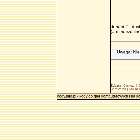
denarii # - do
(# oznacza ilo
Uwaga: Nie
Zobacz również: |
Carnivores
|
Call of 
kody.info.pl - kody do gier komputerowych i na k