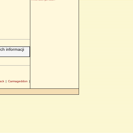
h informacji
ack
|
Carmageddon
|