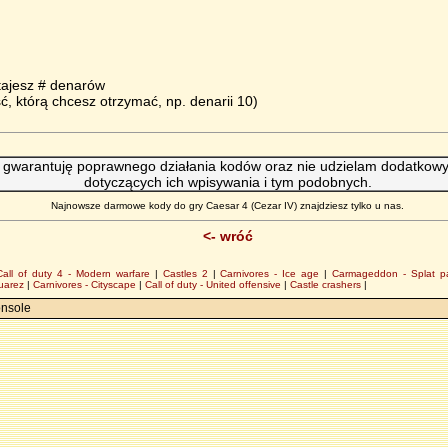
stajesz # denarów
ść, którą chcesz otrzymać, np. denarii 10)
 gwarantuję poprawnego działania kodów oraz nie udzielam dodatkowyc
dotyczących ich wpisywania i tym podobnych.
Najnowsze darmowe kody do gry Caesar 4 (Cezar IV) znajdziesz tylko u nas.
<- wróć
Call of duty 4 - Modern warfare
|
Castles 2
|
Carnivores - Ice age
|
Carmageddon - Splat p
juarez
|
Carnivores - Cityscape
|
Call of duty - United offensive
|
Castle crashers
|
onsole